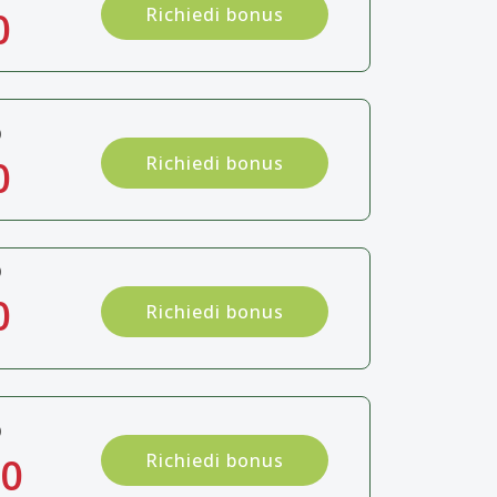
0
Richiedi bonus
O
0
Richiedi bonus
O
0
Richiedi bonus
O
0
Richiedi bonus