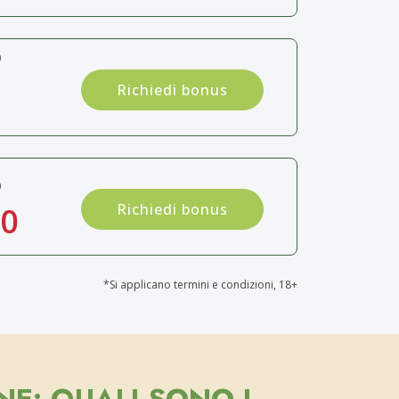
O
Richiedi bonus
O
0
Richiedi bonus
*Si applicano termini e condizioni, 18+