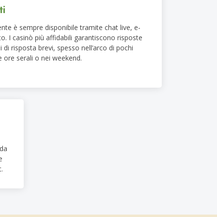
ti
iente è sempre disponibile tramite chat live, e-
o. I casinò più affidabili garantiscono risposte
i di risposta brevi, spesso nell’arco di pochi
e ore serali o nei weekend.
 da
e
.