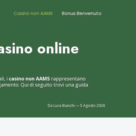
Casino non AAMS
Bonus Benvenuto
asino online
li, i
casino non AAMS
rappresentano
agamento. Qui di seguito trovi una guida
Da Luca Bianchi
—
5 Agosto 2026