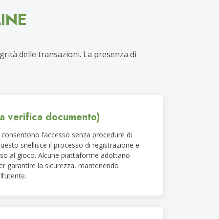
INE
grità delle transazioni. La presenza di
a verifica documento)
 consentono l’accesso senza procedure di
esto snellisce il processo di registrazione e
sso al gioco. Alcune piattaforme adottano
er garantire la sicurezza, mantenendo
l’utente.