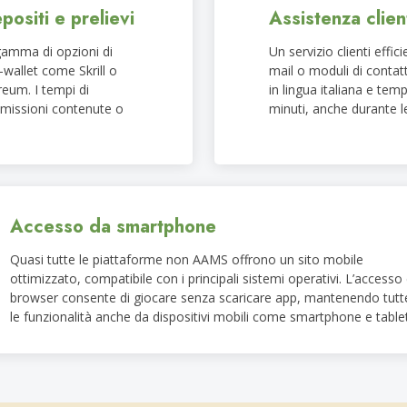
ositi e prelievi
Assistenza clien
amma di opzioni di
Un servizio clienti effic
-wallet come Skrill o
mail o moduli di contatt
reum. I tempi di
in lingua italiana e temp
mmissioni contenute o
minuti, anche durante l
Accesso da smartphone
Quasi tutte le piattaforme non AAMS offrono un sito mobile
ottimizzato, compatibile con i principali sistemi operativi. L’accesso
browser consente di giocare senza scaricare app, mantenendo tutt
le funzionalità anche da dispositivi mobili come smartphone e tablet