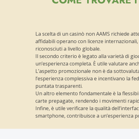
COME TROVARE I 
La scelta di un casinò non AAMS richiede atten
affidabili operano con licenze internazionali
riconosciuti a livello globale.
Il secondo criterio è legato alla varietà di gi
un’esperienza completa. È utile valutare anche
L’aspetto promozionale non è da sottovalutar
l’esperienza complessiva e incentivano la fede
puntata trasparenti.
Un altro elemento fondamentale è la flessibi
carte prepagate, rendendo i movimenti rapidi 
Infine, è utile verificare la qualità dell’int
smartphone, contribuisce a un’esperienza positi