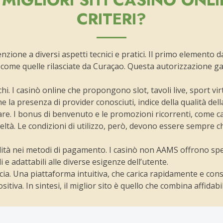
MIGLIORI SITI CASINÒ ONLI
CRITERI?
zione a diversi aspetti tecnici e pratici. Il primo elemento da
, come quelle rilasciate da Curaçao. Questa autorizzazione gar
ochi. I casinò online che propongono slot, tavoli live, sport vir
 la presenza di provider conosciuti, indice della qualità del
e. I bonus di benvenuto e le promozioni ricorrenti, come ca
ltà. Le condizioni di utilizzo, però, devono essere sempre chia
lità nei metodi di pagamento. I casinò non AAMS offrono spes
e adattabili alle diverse esigenze dell’utente.
erfaccia. Una piattaforma intuitiva, che carica rapidamente e co
va. In sintesi, il miglior sito è quello che combina affidabilit