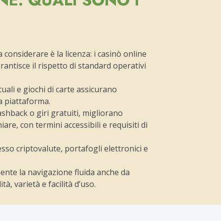
NE: QUALI SONO I
 considerare è la licenza: i casinò online
antisce il rispetto di standard operativi
tuali e giochi di carte assicurano
la piattaforma.
shback o giri gratuiti, migliorano
re, con termini accessibili e requisiti di
so criptovalute, portafogli elettronici e
nsente la navigazione fluida anche da
à, varietà e facilità d’uso.