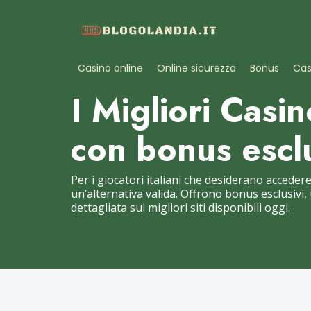
Casino online
Online sicurezza
Bonus
Cas
I Migliori Casi
con bonus esclus
Per i giocatori italiani che desiderano accedere a
un’alternativa valida. Offrono bonus esclusivi,
dettagliata sui migliori siti disponibili oggi.